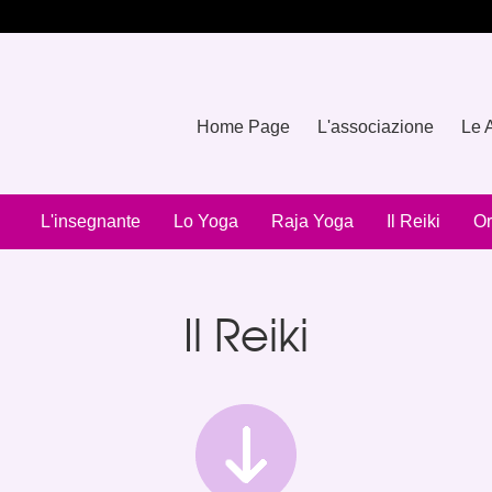
Home Page
L'associazione
Le A
L'insegnante
Lo Yoga
Raja Yoga
Il Reiki
Or
Il Reiki