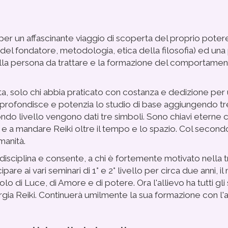
 per un affascinante viaggio di scoperta del proprio poter
ia del fondatore, metodologia, etica della filosofia) ed una
 sulla persona da trattare e la formazione del comportame
a, solo chi abbia praticato con costanza e dedizione per u
profondisce e potenzia lo studio di base aggiungendo tre s
ndo livello vengono dati tre simboli. Sono chiavi eterne 
e e a mandare Reiki oltre il tempo e lo spazio. Col secondo
manità.
 disciplina e consente, a chi è fortemente motivato nella 
pare ai vari seminari di 1° e 2° livello per circa due anni, i
olo di Luce, di Amore e di potere. Ora l'allievo ha tutti gl
gia Reiki. Continuerà umilmente la sua formazione con l'ai