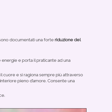
to sono documentati una forte
riduzione del
ue energie e porta il praticante ad una
il cuore e si ragiona sempre più attraverso
 interiore pieno d’amore.
Consente una
ce.