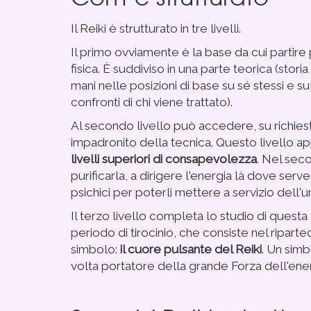
Il Reiki è strutturato in tre livelli.
Il primo ovviamente è la base da cui partire
fisica. È suddiviso in una parte teorica (stor
mani nelle posizioni di base su sé stessi e
confronti di chi viene trattato).
Al secondo livello può accedere, su richiest
impadronito della tecnica. Questo livello ap
livelli superiori di consapevolezza
.
Nel seco
purificarla, a dirigere l'energia là dove serv
psichici per poterli mettere a servizio dell'u
Il terzo livello completa lo studio di questa
periodo di tirocinio, che consiste nel riparteci
simbolo:
il cuore pulsante del Reiki
. Un simb
volta portatore della grande Forza dell'ener