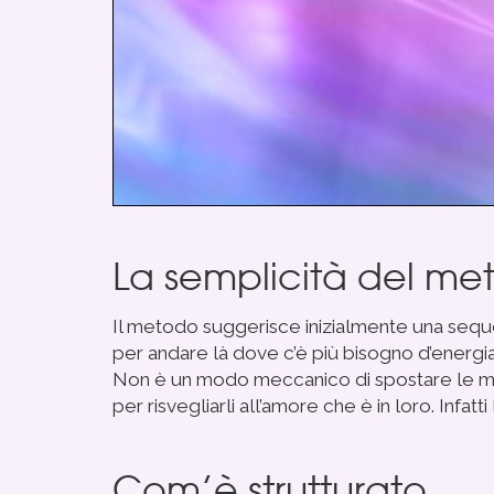
La semplicità del me
Il metodo suggerisce inizialmente una sequen
per andare là dove c’è più bisogno d’energia
Non è un modo meccanico di spostare le man
per risvegliarli all’amore che è in loro.
Infatt
Com’è strutturato