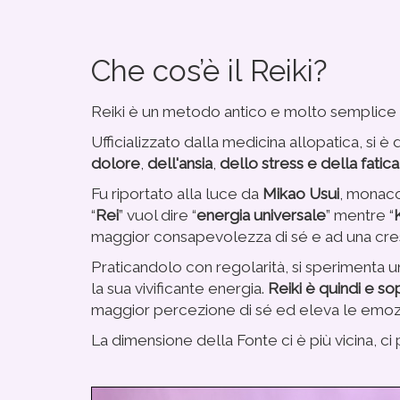
Che cos’è il Reiki?
Reiki è un metodo antico e molto semplice
Ufficializzato dalla medicina allopatica, si 
dolore
,
dell'ansia
,
dello stress e della fatica
Fu riportato alla luce da
Mikao Usui
, monaco
“
Rei
” vuol dire “
energia universale
” mentre “
K
maggior consapevolezza di sé e ad una cre
Praticandolo con regolarità, si sperimenta 
la sua vivificante energia.
Reiki è quindi e so
maggior percezione di sé ed eleva le emozi
La dimensione della Fonte ci è più vicina, ci