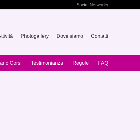
Social Networks
ttività
Photogallery
Dove siamo
Contatti
ario Corsi
Testimonianza
Regole
FAQ