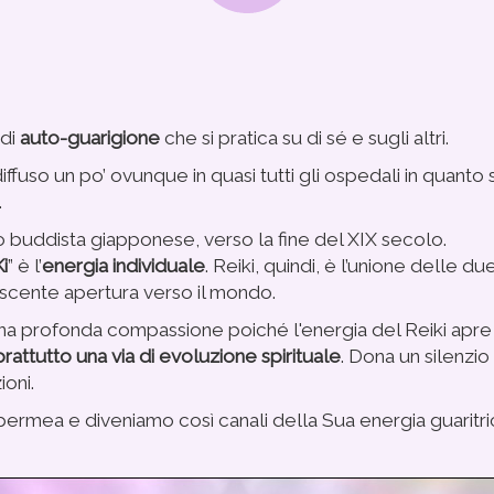
 di
auto-guarigione
che si pratica su di sé e sugli altri.
è diffuso un po’ ovunque in quasi tutti gli ospedali in quan
.
 buddista giapponese, verso la fine del XIX secolo.
i
” è l’
energia individuale
. Reiki, quindi, è l’unione delle d
scente apertura verso il mondo.
una profonda compassione poiché l'energia del Reiki apre 
prattutto una via di evoluzione spirituale
. Dona un silenzio
oni.
 permea e diveniamo così canali della Sua energia guaritri