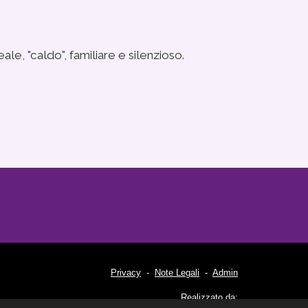
e, "caldo", familiare e silenzioso.
Privacy
-
Note Legali
-
Admin
Realizzato da: