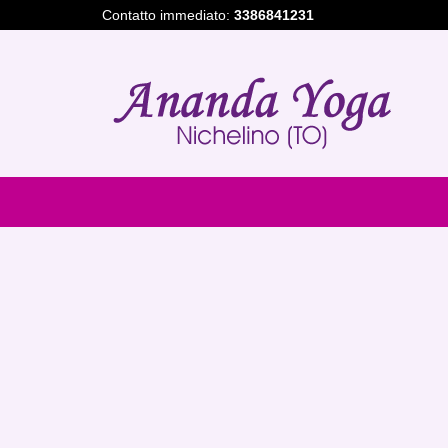
Contatto immediato:
3386841231