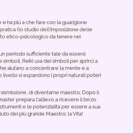
e e ha più a che fare con la guarigione
 pratica (lo studio dell'imposizione delle
nto etico-psicologico da tenere nei
n periodo sufficiente tale da essersi
imboli. Reiki usa dei simboli per aprirci a
che aiutano a concentrare la mente e a
 livello si espandono i propri naturali poteri
trasmissione, di diventarne maestro. Dopo il
l master prepara l'allievo a ricevere il terzo
i strumenti e le potenzialità per essere a sua
uto del più grande Maestro: la Vita!