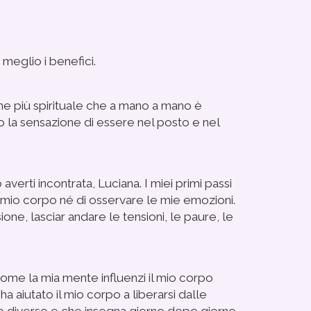
meglio i benefici.
one più spirituale che a mano a mano è
vo la sensazione di essere nel posto e nel
averti incontrata, Luciana.
I miei primi passi
al mio corpo né di osservare le mie emozioni.
one, lasciar andare le tensioni, le paure, le
come la mia mente influenzi il mio corpo
 aiutato il mio corpo a liberarsi dalle