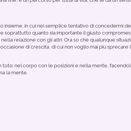
 una fine, è un percorso per tutta la vita, che le dà un s
to insieme, in cui nel semplice tentativo di concedermi d
e soprattutto quanto sia importante il giusto compromesso t
nella relazione con gli altri.
Ora so che qualunque situazi
sa occasione di crescita, di cui non voglio mai più sprecare
in toto: nel corpo con le posizioni e nella mente, facen
lma la mente.