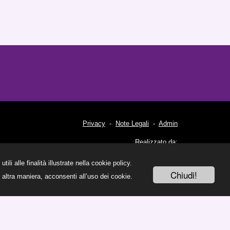
Privacy
-
Note Legali
-
Admin
Realizzato da:
Web Designer
Salamone.it
li alle finalità illustrate nella cookie policy.
Chiudi!
altra maniera, acconsenti all’uso dei cookie.