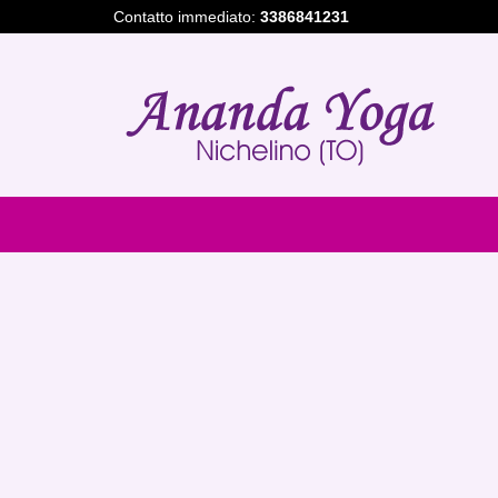
Contatto immediato:
3386841231