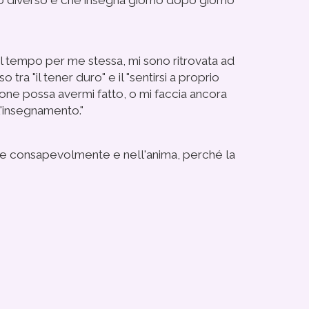
enso diverso e che insegna giorno dopo giorno
el tempo per me stessa, mi sono ritrovata ad
ra "il tener duro" e il "sentirsi a proprio
one possa avermi fatto, o mi faccia ancora
 l'insegnamento."
dole consapevolmente e nell'anima, perché la