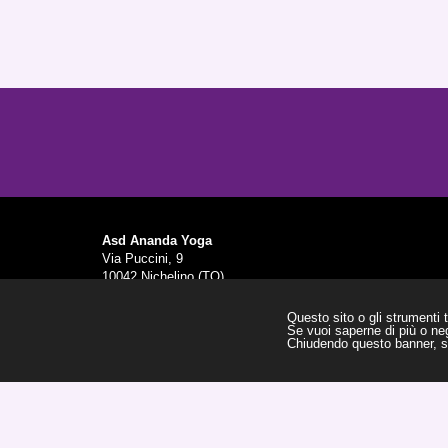
Asd Ananda Yoga
Via Puccini, 9
10042 Nichelino (TO)
Cod. Fisc. 95537580011
Questo sito o gli strumenti t
Se vuoi saperne di più o neg
Chiudendo questo banner, sc