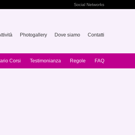
Social Networks
ttività
Photogallery
Dove siamo
Contatti
ario Corsi
Testimonianza
Regole
FAQ