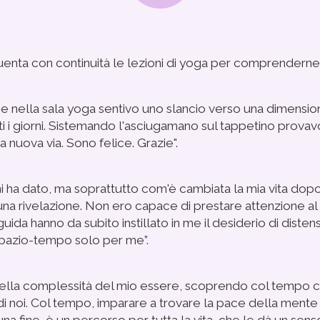
uenta con continuità le lezioni di yoga per comprenderne 
o e nella sala yoga sentivo uno slancio verso una dimensi
utti i giorni. Sistemando l'asciugamano sul tappetino prova
nuova via. Sono felice. Grazie".
i ha dato, ma soprattutto com'è cambiata la mia vita dopo 
ati una rivelazione. Non ero capace di prestare attenzione 
da hanno da subito instillato in me il desiderio di distensi
o spazio-tempo solo per me”.
ta nella complessità del mio essere, scoprendo col tempo 
 noi. Col tempo, imparare a trovare la pace della mente ha