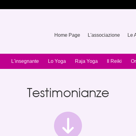
Home Page
L'associazione
Le A
L'insegnante
Lo Yoga
Raja Yoga
Il Reiki
Or
Testimonianze