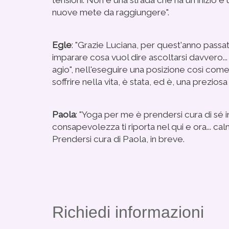
tensioni. Non è una strada che ha un inizio e
nuove mete da raggiungere".
Egle
: "Grazie Luciana, per quest'anno passa
imparare cosa vuol dire ascoltarsi davvero... 
agio", nell'eseguire una posizione così come 
soffrire nella vita, è stata, ed è, una prezio
Paola
: "Yoga per me è prendersi cura di sé 
consapevolezza ti riporta nel qui e ora... ca
Prendersi cura di Paola, in breve.
Richiedi informazioni